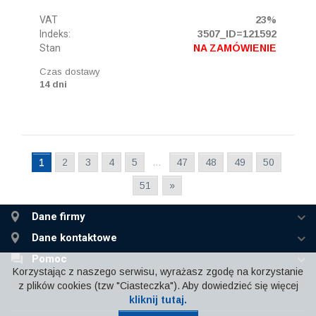
VAT
23%
Indeks:
3507_ID=121592
Stan
NA ZAMÓWIENIE
Czas dostawy
14 dni
1
2
3
4
5
…
47
48
49
50
51
»
Dane firmy
Dane kontaktowe
Pomoc
Korzystając z naszego serwisu, wyrażasz zgodę na korzystanie
z plików cookies (tzw "Ciasteczka"). Aby dowiedzieć się więcej
kliknij tutaj.