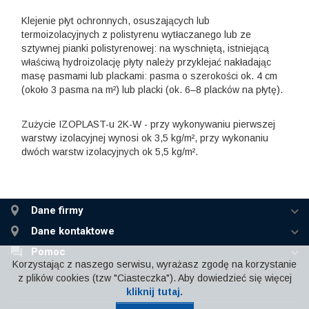
Klejenie płyt ochronnych, osuszających lub
termoizolacyjnych z polistyrenu wytłaczanego lub ze
sztywnej pianki polistyrenowej: na wyschniętą, istniejącą
właściwą hydroizolację płyty należy przyklejać nakładając
masę pasmami lub plackami: pasma o szerokości ok. 4 cm
(około 3 pasma na m²) lub placki (ok. 6–8 placków na płytę).
Zużycie IZOPLAST-u 2K-W - przy wykonywaniu pierwszej
warstwy izolacyjnej wynosi ok 3,5 kg/m², przy wykonaniu
dwóch warstw izolacyjnych ok 5,5 kg/m².
Dane firmy
Dane kontaktowe
Pomoc
Korzystając z naszego serwisu, wyrażasz zgodę na korzystanie
z plików cookies (tzw "Ciasteczka"). Aby dowiedzieć się więcej
kliknij tutaj.