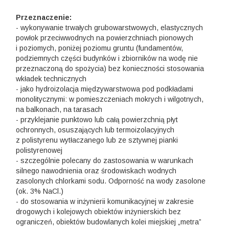
Przeznaczenie:
- wykonywanie trwałych grubowarstwowych, elastycznych
powłok przeciwwodnych na powierzchniach pionowych
i poziomych, poniżej poziomu gruntu (fundamentów,
podziemnych części budynków i zbiorników na wodę nie
przeznaczoną do spożycia) bez konieczności stosowania
wkładek technicznych
- jako hydroizolacja międzywarstwowa pod podkładami
monolitycznymi: w pomieszczeniach mokrych i wilgotnych,
na balkonach, na tarasach
- przyklejanie punktowo lub całą powierzchnią płyt
ochronnych, osuszających lub termoizolacyjnych
z polistyrenu wytłaczanego lub ze sztywnej pianki
polistyrenowej
- szczególnie polecany do zastosowania w warunkach
silnego nawodnienia oraz środowiskach wodnych
zasolonych chlorkami sodu. Odporność na wody zasolone
(ok. 3% NaCl.)
- do stosowania w inżynierii komunikacyjnej w zakresie
drogowych i kolejowych obiektów inżynierskich bez
ograniczeń, obiektów budowlanych kolei miejskiej „metra”