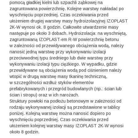
pomocą gładkiej kielni lub szpachli ząbkowej na
zagruntowana powierzchnię. Kolejne warstwy nakładać po
wyschnięciu poprzedniej. Czas oczekiwania przed
ułożeniem drugiej warstwy masy hydroizolacyjnej IZOPLAST
2K-W wynosi ok. 8 godzin. Całkowite utwardzenie masy
następuje po około 3 dobach. Hydroizolacja: na wyschniętą,
zagruntowaną IZOPLAST-em R-W powierzchnię betonu
w zależności od przewidywanego obciążenia wodą, należy
nanosić jedną warstwę przy wykonywaniu izolacji
przeciwwodnej typu średniego lub dwie warstwy przy
wykonywaniu izolacji typu ciężkiego. W wypadku, gdzie
przewidywane są obciążenia wodą pod ciśnieniem należy
wtopić w drugą warstwę masy tkaninę techniczną,
w szczególności wzdłuż styków elementów
prefabrykowanych i przegród budowlanych (np.: ścian lub
ścian i stropu) oraz w ich narożach.
Struktury powłoki na podłożu betonowym w zależności od
rodzaju wykonywanej izolacji są przedstawione w tablicy
poniżej. Kolejną warstwę można nanosić dopiero po
wyschnięciu poprzedniej. Czas oczekiwania przed
ułożeniem kolejnej warstwy masy IZOPLAST 2K-W wynosi
około 8 godzin.