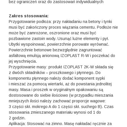
bez ograniczeń oraz do zastosowań indywidualnych
Zakres stosowania:
Przygotowanie podłoża: przy nakładaniu na betony i tynki
musi być zakończony proces wiązania cementu. Podłoże nie
może być zamrożone, oszronione oraz musi być
pozbawione zastoin wody. Usunąć luźne elementy i pył.
Ubytki wyspoinować, powierzchnie porowate wyrównać.
Powierzchnie betonowe bezwzględnie zagruntować
asfaltową emulsją anionową IZOPLAST R-W i poczekać do
jej wyschnięcia.
Przygotowanie masy: produkt IZOPLAST 2K-W składa się
z dwóch składników – proszkowego i płynnego. Do
komponentu płynnego należy dodać komponent sypki
i mieszać za pomocą wiertarki, aż do powstania jednolitej
masy. Masa i proszek w oryginalnym opakowaniu są
dostosowane do siebie ilościowo (w przypadku mieszania
mniejszych ilości należy zachować proporcje wagowe:
3 części skł. mokrego A do 1 części skł. suchego B). Czas
stosowania zmieszanego materiału wynosi od 1 do
2 godzin.
Aplikacja: Stosować na zimno. Masę nakładać ręcznie za