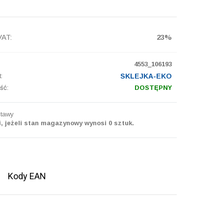
VAT:
23%
4553_106193
:
SKLEJKA-EKO
ść:
DOSTĘPNY
tawy
i, jeżeli stan magazynowy wynosi 0 sztuk.
Kody EAN