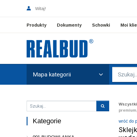
Witaj!
Produkty
Dokumenty
Schowki
Moi kli
Mapa kategorii
Wszystki
premium,
Kategorie
wróć do p
Sklej
001 BUDOWLANKA