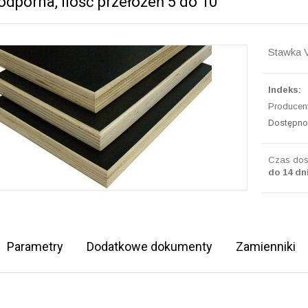
dporna, ilość przełożeń 5 do 10
Stawka 
Indeks:
Producent
Dostępno
Czas dos
do 14 dn
Parametry
Dodatkowe dokumenty
Zamienniki