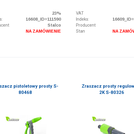
23%
VAT
s:
16608_ID=111590
Indeks:
16609_ID=
ucent
Stalco
Producent
NA ZAMÓWIENIE
Stan
NA ZAMÓ
szacz pistoletowy prosty S-
Zraszacz prosty regulo
80468
2K S-80326