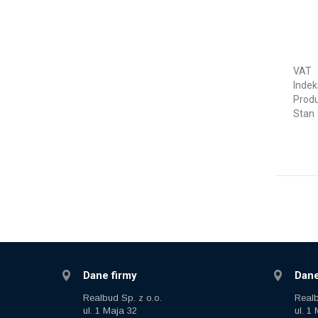
VAT
Indek
Prod
Stan
Dane firmy
Dane
Realbud Sp. z o.o.
Realb
ul. 1 Maja 32
ul. 1