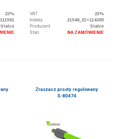
23%
VAT
23%
111591
Indeks:
21548_ID=114385
Stalco
Producent
Stalco
WIENIE
Stan
NA ZAMÓWIENIE
wany
Zraszacz prosty regulowany
S-80474