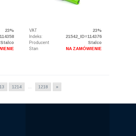
23%
VAT
23%
114358
Indeks:
21542_ID=114376
Stalco
Producent
Stalco
WIENIE
Stan
NA ZAMÓWIENIE
13
1214
…
1218
»