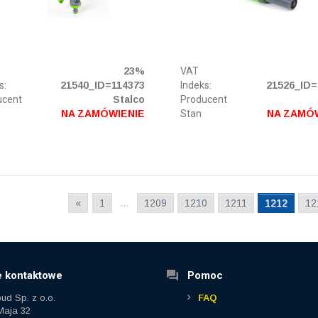
23%
VAT
s:
21540_ID=114373
Indeks:
21526_ID=
ucent
Stalco
Producent
NA ZAMÓWIENIE
Stan
NA ZAMÓ
«
1
…
1209
1210
1211
1212
12
 kontaktowe
Pomoc
ud Sp. z o.o.
FAQ
 Maja 32