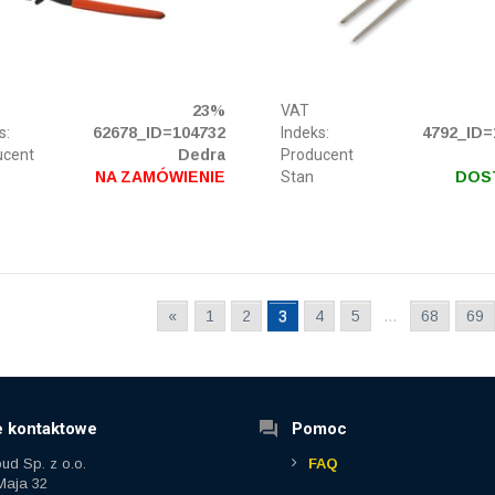
23%
VAT
s:
62678_ID=104732
Indeks:
4792_ID=
ucent
Dedra
Producent
NA ZAMÓWIENIE
Stan
DOS
«
1
2
3
4
5
…
68
69
 kontaktowe
Pomoc
ud Sp. z o.o.
FAQ
 Maja 32