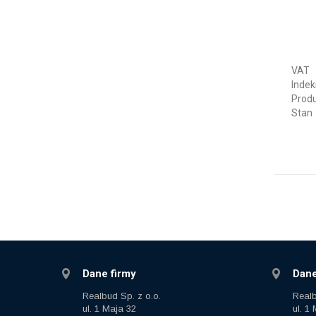
VAT
Indek
Prod
Stan
Dane firmy
Dane
Realbud Sp. z o.o.
Realb
ul. 1 Maja 32
ul. 1