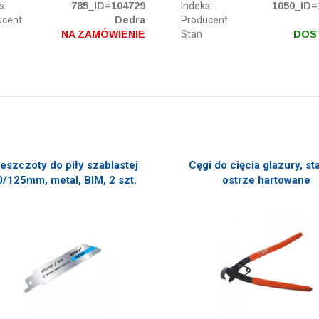
s:
785_ID=104729
Indeks:
1050_ID=
ucent
Dedra
Producent
NA ZAMÓWIENIE
Stan
DOS
eszczoty do piły szablastej
Cęgi do cięcia glazury, st
/125mm, metal, BIM, 2 szt.
ostrze hartowane