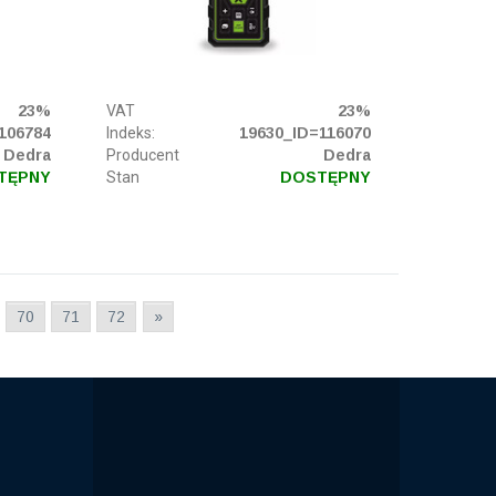
23%
VAT
23%
106784
Indeks:
19630_ID=116070
Dedra
Producent
Dedra
TĘPNY
Stan
DOSTĘPNY
70
71
72
»