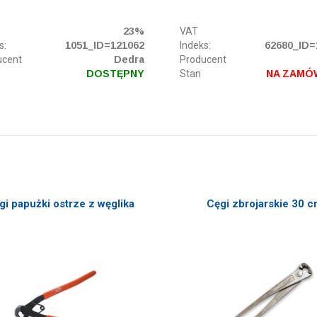
23%
VAT
s:
1051_ID=121062
Indeks:
62680_ID=
ucent
Dedra
Producent
DOSTĘPNY
Stan
NA ZAMÓ
gi papużki ostrze z węglika
Cęgi zbrojarskie 30 