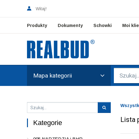
Witaj!
Produkty
Dokumenty
Schowki
Moi kli
Mapa kategorii
Wszystk
Lista
Kategorie
005 NARZĘDZIA i BHP