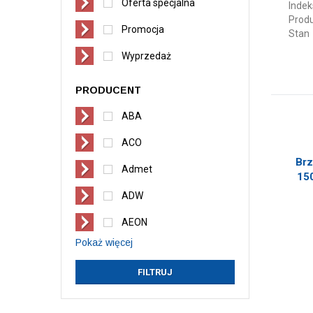
Oferta specjalna
Indek
Prod
Promocja
Stan
Wyprzedaż
PRODUCENT
ABA
ACO
Brz
Admet
150
ADW
AEON
Pokaż więcej